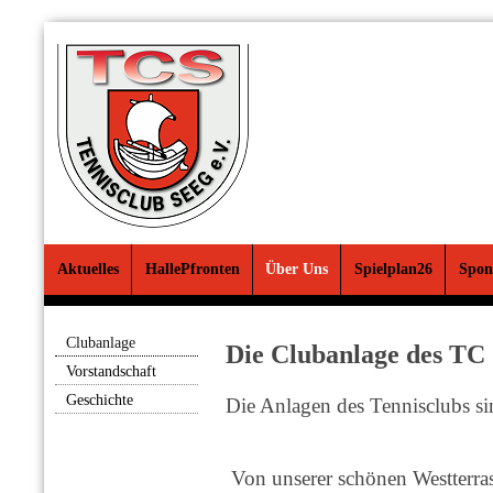
Aktuelles
HallePfronten
Über Uns
Spielplan26
Spon
Clubanlage
Die Clubanlage des TC
Vorstandschaft
Geschichte
Die Anlagen des Tennisclubs s
Von unserer schönen Westterra